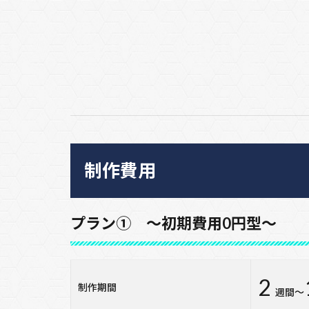
制作費用
プラン① ～初期費用0円型～
2
制作期間
週間～