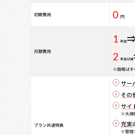
0
初期費用
円
1
年目
月額費用
2
年目以降
※価格はす
サー
その
サイ
※大規
充実
プラン共通特典
※管理